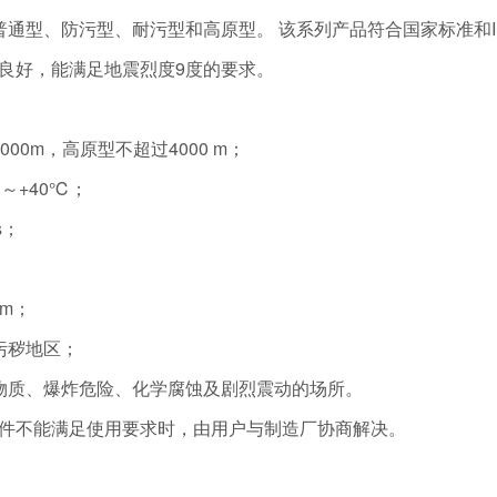
普通型、防污型、耐污型和高原型。 该系列产品符合国家标准和I
良好，能满足地震烈度9度的要求。
00m，高原型不超过4000 m；
～+40℃；
s；
mm；
污秽地区；
物质、爆炸危险、化学腐蚀及剧烈震动的场所。
件不能满足使用要求时，由用户与制造厂协商解决。