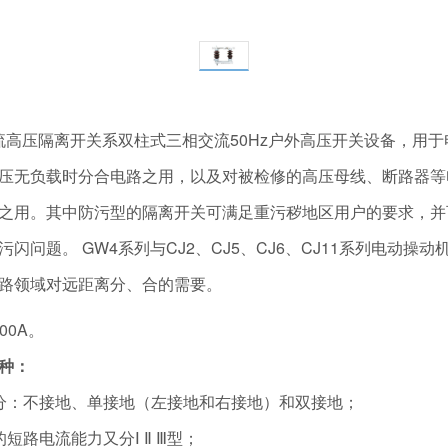
外交流高压隔离开关系双柱式三相交流50Hz户外高压开关设备，用于电
压无负载时分合电路之用，以及对被检修的高压母线、断路器等
之用。其中防污型的隔离开关可满足重污秽地区用户的要求，并
闪问题。 GW4系列与CJ2、CJ5、CJ6、CJ11系列电动操
路领域对远距离分、合的需要。
00A。
种：
分：不接地、单接地（左接地和右接地）和双接地；
短路电流能力又分Ⅰ Ⅱ Ⅲ型；