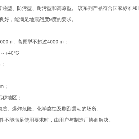
普通型、防污型、耐污型和高原型。 该系列产品符合国家标准和I
良好，能满足地震烈度9度的要求。
00m，高原型不超过4000 m；
～+40℃；
s；
mm；
污秽地区；
物质、爆炸危险、化学腐蚀及剧烈震动的场所。
件不能满足使用要求时，由用户与制造厂协商解决。