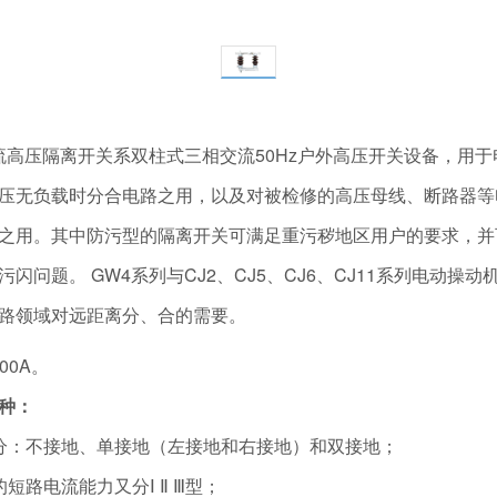
外交流高压隔离开关系双柱式三相交流50Hz户外高压开关设备，用于电
压无负载时分合电路之用，以及对被检修的高压母线、断路器等
之用。其中防污型的隔离开关可满足重污秽地区用户的要求，并
闪问题。 GW4系列与CJ2、CJ5、CJ6、CJ11系列电动操
路领域对远距离分、合的需要。
00A。
种：
分：不接地、单接地（左接地和右接地）和双接地；
短路电流能力又分Ⅰ Ⅱ Ⅲ型；