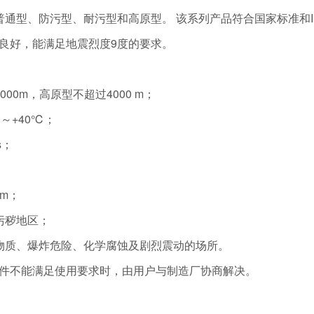
普通型、防污型、耐污型和高原型。 该系列产品符合国家标准和I
良好，能满足地震烈度9度的要求。
00m，高原型不超过4000 m；
～+40℃；
s；
mm；
污秽地区；
物质、爆炸危险、化学腐蚀及剧烈震动的场所。
件不能满足使用要求时，由用户与制造厂协商解决。