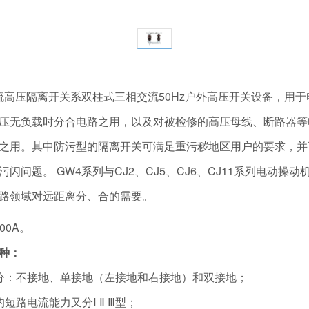
外交流高压隔离开关系双柱式三相交流50Hz户外高压开关设备，用于电
压无负载时分合电路之用，以及对被检修的高压母线、断路器等
之用。其中防污型的隔离开关可满足重污秽地区用户的要求，并
闪问题。 GW4系列与CJ2、CJ5、CJ6、CJ11系列电动操
路领域对远距离分、合的需要。
00A。
种：
分：不接地、单接地（左接地和右接地）和双接地；
短路电流能力又分Ⅰ Ⅱ Ⅲ型；